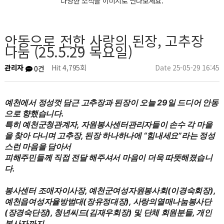
다양한 소식을 이미지로 만나보세요.
안동으로 전한 사랑의 된장, 고추장
나눔 (25.5.29 목요일)
관리자
Hit 4,795회
Date 25-05-29 16:45
0건
센터소식
예천에서 정성껏 담근 고추장과 된장이 오늘 29일 드디어 안동
으로 향했습니다.
특히 예천군청관계자, 자원봉사센터관리자들이 손수 각 마을
을 찾아 다니며 고추장, 된장 하나하나에 “힘내세요”라는 정성
스런 마음을 담아서
피해주민들께 직접 전달 해주셔서 마음이 더욱 따뜻해졌습니
다.
봉사센터 조애자이사장, 예천군여성자원봉사회(이경숙회장),
예천읍여성자율방범대(장유정대장), 사랑의열매나눔봉사단
(장경숙단장), 청년씨드(김재우회장) 및 단체 회원분들, 개인
봉사자까지…