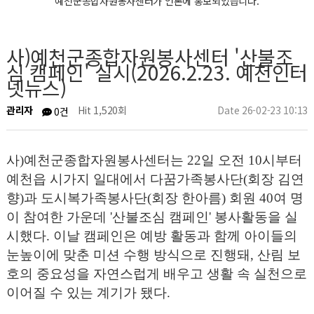
예천군종합자원봉사센터가 언론에 홍보되었습니다.
센터소식
사)예천군종합자원봉사센터 '산불조
심 캠페인' 실시(2026.2.23. 예천인터
넷뉴스)
관리자
Hit 1,520회
Date 26-02-23 10:13
0건
사
)
예천군종합자원봉사센터는
22
일 오전
10
시부터
예천읍 시가지 일대에서 다꿈가족봉사단
(
회장 김연
향
)
과 도시복가족봉사단
(
회장 한아름
)
회원
40
여 명
이 참여한 가운데 '
산불조심 캠페인'
봉사활동을 실
시했다
.
이날 캠페인은 예방 활동과 함께 아이들의
눈높이에 맞춘 미션 수행 방식으로 진행돼
,
산림 보
호의 중요성을 자연스럽게 배우고 생활 속 실천으로
이어질 수 있는 계기가 됐다
.