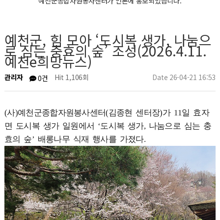
예천군종합자원봉사센터가 언론에 홍보되었습니다.
예천군, 힘 모아 ‘도시복 생가, 나눔으
로 심는 충효의 숲’ 조성(2026.4.11.
예천e희망뉴스)
관리자
Hit 1,106회
Date 26-04-21 16:53
0건
(사)예천군종합자원봉사센터(김종현 센터장)가 11일 효자
면 도시복 생가 일원에서 ‘도시복 생가, 나눔으로 심는 충
효의 숲’ 배롱나무 식재 행사를 가졌다.