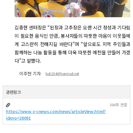
김종현 센터장은 “된장과 고추장은 오랜 시간 정성과 기다림
이 필요한 음식인 만큼, 봉사자들의 따뜻한 마음이 이웃들에
게 고스란히 전해지길 바란다”며 “앞으로도 지역 주민들과
함께하는 나눔 활동을 통해 더욱 따뜻한 예천을 만들어 가겠
다”고 말했다.
이주현 기자
lju6204@hanmail.net
관련링크
364회 연결
https://www.y-cnews.com/news/articleView.html?
idxno=26091