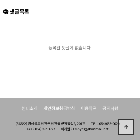
댓글목록
등록된 댓글이 없습니다.
센터소개
개인정보취급방침
이용약관
공지사항
(36822) 경상북도 예천군 예천읍 군청앞길2, 201호
TEL : 054)655-0020
FAX : 054)652-3727
이메일 : 1365ycg@hanmail.net