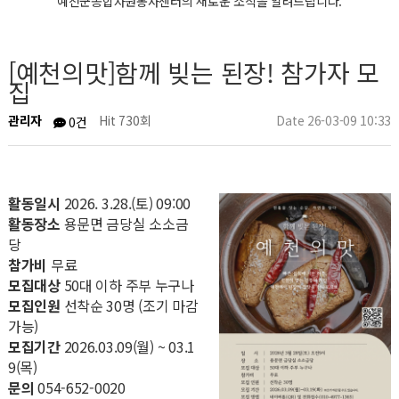
예천군종합자원봉사센터의 새로운 소식을 알려드립니다.
[예천의맛]함께 빚는 된장! 참가자 모
집
관리자
Hit 730회
Date 26-03-09 10:33
0건
활동일시
2026. 3.28.(토) 09:00
활동장소
용문면 금당실 소소금
당
참가비
무료
모집대상
50대 이하 주부 누구나
모집인원
선착순 30명 (조기 마감
가능)
모집기간
2026.03.09(월) ~ 03.1
9(목)
문의
054-652-0020